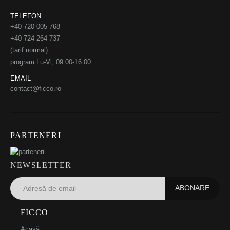
TELEFON
+40 720 005 768
+40 724 264 737
(tarif normal)
program Lu-Vi, 09:00-16:00
EMAIL
contact@ficco.ro
PARTENERI
NEWSLETTER
FICCO
Acasă