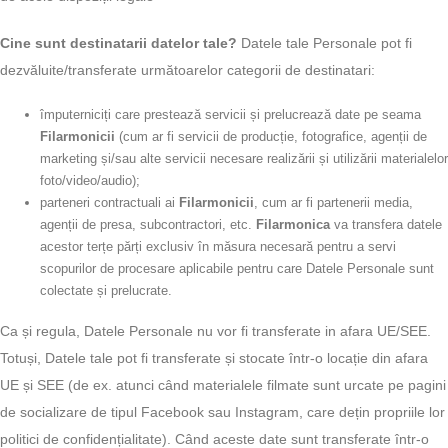
Cine sunt destinatarii datelor tale?
Datele tale Personale pot fi
dezvăluite/transferate următoarelor categorii de destinatari:
împuterniciți care prestează servicii și prelucrează date pe seama
Filarmonicii
(cum ar fi servicii de producție, fotografice, agenții de
marketing și/sau alte servicii necesare realizării și utilizării materialelor
foto/video/audio);
parteneri contractuali ai
Filarmonicii
, cum ar fi partenerii media,
agenții de presa, subcontractori, etc.
Filarmonica
va transfera datele
acestor terțe părți exclusiv în măsura necesară pentru a servi
scopurilor de procesare aplicabile pentru care Datele Personale sunt
colectate și prelucrate.
Ca și regula, Datele Personale nu vor fi transferate in afara UE/SEE.
Totuși, Datele tale pot fi transferate și stocate într-o locație din afara
UE și SEE (de ex. atunci când materialele filmate sunt urcate pe pagini
de socializare de tipul Facebook sau Instagram, care dețin propriile lor
politici de confidențialitate). Când aceste date sunt transferate într-o