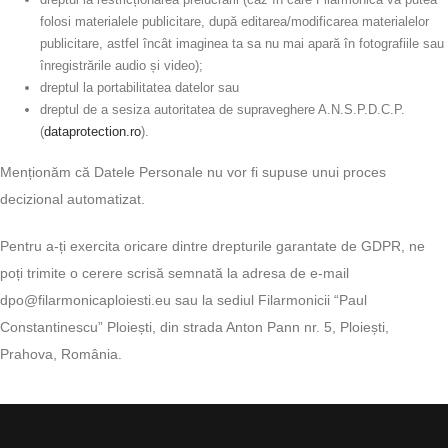
folosi materialele publicitare, după editarea/modificarea materialelor
publicitare, astfel încât imaginea ta sa nu mai apară în fotografiile sau
înregistrările audio și video);
dreptul la portabilitatea datelor sau
dreptul de a sesiza autoritatea de supraveghere A.N.S.P.D.C.P.
(
dataprotection.ro
).
Menționăm că Datele Personale nu vor fi supuse unui proces
decizional automatizat.
Pentru a-ți exercita oricare dintre drepturile garantate de GDPR, ne
poți trimite o cerere scrisă semnată la adresa de e-mail
dpo@filarmonicaploiesti.eu sau la sediul Filarmonicii “Paul
Constantinescu” Ploiești, din strada Anton Pann nr. 5, Ploiești,
Prahova, România.