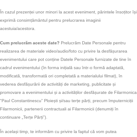
În cazul prezenței unor minori la acest eveniment, părintele însoțitor își
exprimă consimțământul pentru prelucrarea imaginii
acestuia/acestora.
Cum prelucrăm aceste date?
Prelucrăm Date Personale pentru
realizarea de materiale video/audio/foto cu privire la desfășurarea
evenimentului care pot conține Datele Personale furnizate de tine în
cadrul evenimentului (în forma inițială sau într-o formă adaptată,
modificată, transformată ori completată a materialului filmat), în
vederea desfășurării de activități de marketing, publicitate și
promovare a evenimentului și a activităților desfășurate de Filarmonica
“Paul Constantinescu” Ploiești și/sau terțe părți, precum împuterniciții
Filarmonicii, partenerii contractuali ai Filarmonicii (denumiți în
continuare „Terțe Părți”).
În același timp, te informăm cu privire la faptul că vom putea