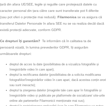
țară din afara UE/SEE, legile și regulile care protejează datele cu
caracter personal din țara către care sunt transferate pot fi diferite
(sau pot oferi o protecție mai redusă).
Filarmonica
se va asigura că
transferul Datelor Personale în afara SEE nu se va realiza decât dacă
există protecții adecvate, conform GDPR.
Ce drepturi îți garantăm?
Te informăm că în calitatea ta de
persoană vizată, în lumina prevederilor GDPR, îți asigurăm
următoarele drepturi:
dreptul de acces la date (posibilitatea de a vizualiza fotografiile și
înregistrările video în care apari);
dreptul la rectificarea datelor (posibilitatea de a solicita modificarea
fotografiilor/înregistrărilor video în care apari, dacă acestea conțin erori
sau sunt inexacte);
dreptul la ștergerea datelor (imaginile tale care apar în fotografiile și
înregistrările video și publicate pe platformele de socializare/ site-urile
online ale partenerilor Filarmonicii menționate mai sus);
dreptul la restricționarea prelucrării (caz în care Filarmonica va putea