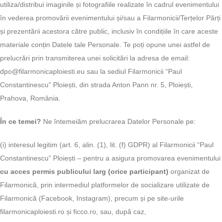
utiliza/distribui imaginile și fotografiile realizate în cadrul evenimentului
în vederea promovării evenimentului și/sau a Filarmonicii/Terțelor Părți
și prezentării acestora către public, inclusiv în condițiile în care aceste
materiale conțin Datele tale Personale. Te poți opune unei astfel de
prelucrări prin transmiterea unei solicitări la adresa de email:
dpo@filarmonicaploiesti.eu sau la sediul Filarmonicii “Paul
Constantinescu” Ploiești, din strada Anton Pann nr. 5, Ploiești,
Prahova, România.
În ce temei?
Ne întemeiăm prelucrarea Datelor Personale pe:
(i) interesul legitim (art. 6, alin. (1), lit. (f) GDPR) al Filarmonicii “Paul
Constantinescu” Ploiești – pentru a asigura promovarea evenimentului
cu acces permis publicului larg (orice participant)
organizat de
Filarmonică, prin intermediul platformelor de socializare utilizate de
Filarmonică (Facebook, Instagram), precum și pe site-urile
filarmonicaploiesti.ro și ficco.ro, sau, după caz,