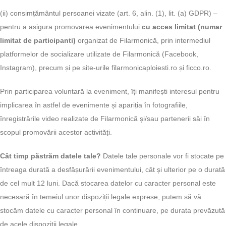
(ii) consimțământul persoanei vizate (art. 6, alin. (1), lit. (a) GDPR) –
pentru a asigura promovarea evenimentului
cu acces limitat (numar
limitat de participanti)
organizat de Filarmonică, prin intermediul
platformelor de socializare utilizate de Filarmonică (Facebook,
Instagram), precum și pe site-urile filarmonicaploiesti.ro și ficco.ro.
Prin participarea voluntară la eveniment, îți manifești interesul pentru
implicarea în astfel de evenimente și apariția în fotografiile,
înregistrările video realizate de Filarmonică și/sau partenerii săi în
scopul promovării acestor activități.
Cât timp păstrăm datele tale?
Datele tale personale vor fi stocate pe
întreaga durată a desfășurării evenimentului, cât și ulterior pe o durată
de cel mult 12 luni. Dacă stocarea datelor cu caracter personal este
necesară în temeiul unor dispoziții legale exprese, putem să vă
stocăm datele cu caracter personal în continuare, pe durata prevăzută
de acele dispoziții legale