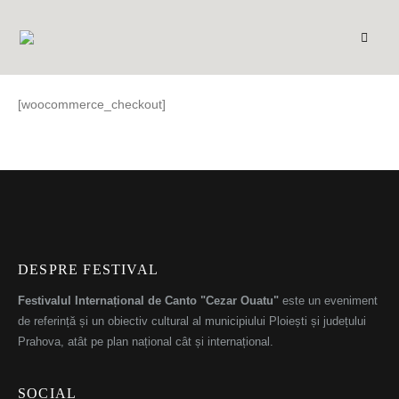
[woocommerce_checkout]
DESPRE FESTIVAL
Festivalul Internațional de Canto "Cezar Ouatu"
este un eveniment
de referință și un obiectiv cultural al municipiului Ploiești și județului
Prahova, atât pe plan național cât și internațional.
SOCIAL